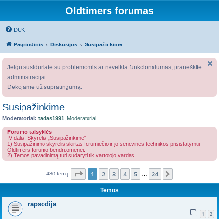
Oldtimers forumas
DUK
Pagrindinis
Diskusijos
Susipažinkime
Jeigu susiduriate su problemomis ar neveikia funkcionalumas, praneškite
administracijai.
Dėkojame už supratingumą.
Susipažinkime
Moderatoriai:
tadas1991
,
Moderatoriai
Forumo taisyklės
IV dalis. Skyrelis „Susipažinkime“
1) Susipažinimo skyrelis skirtas forumiečio ir jo senovinės technikos prisistatymui
Oldtimers forumo bendruomenei.
2) Temos pavadinimą turi sudaryti tik vartotojo vardas.
Puslapis
1
iš
24
1
2
3
4
5
24
Kitas
480 temų
…
Temos
rapsodija
1
2