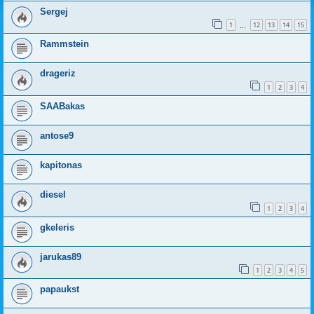
Sergej
1
12
13
14
15
…
Rammstein
drageriz
1
2
3
4
SAABakas
antose9
kapitonas
diesel
1
2
3
4
gkeleris
jarukas89
1
2
3
4
5
papaukst