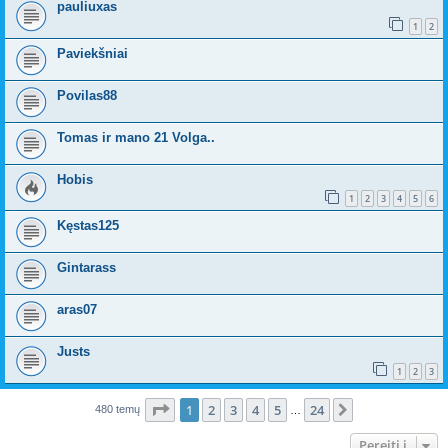
pauliuxas
1
2
Paviekšniai
Povilas88
Tomas ir mano 21 Volga..
Hobis
1
2
3
4
5
6
Kęstas125
Gintarass
aras07
Justs
1
2
3
Puslapis
1
iš
24
1
2
3
4
5
24
Kitas
480 temų
…
Pereiti į