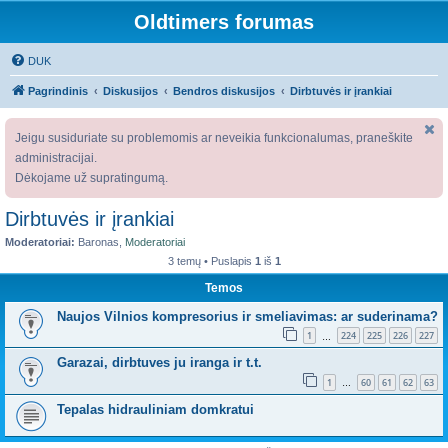
Oldtimers forumas
DUK
Pagrindinis
Diskusijos
Bendros diskusijos
Dirbtuvės ir įrankiai
Jeigu susiduriate su problemomis ar neveikia funkcionalumas, praneškite
administracijai.
Dėkojame už supratingumą.
Dirbtuvės ir įrankiai
Moderatoriai:
Baronas
,
Moderatoriai
3 temų • Puslapis
1
iš
1
Temos
Naujos Vilnios kompresorius ir smeliavimas: ar suderinama?
1
224
225
226
227
…
Garazai, dirbtuves ju iranga ir t.t.
1
60
61
62
63
…
Tepalas hidrauliniam domkratui