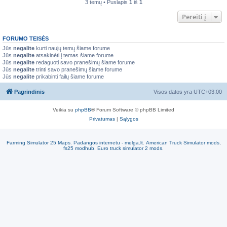
3 temų • Puslapis
1
iš
1
Pereiti į
FORUMO TEISĖS
Jūs
negalite
kurti naujų temų šiame forume
Jūs
negalite
atsakinėti į temas šiame forume
Jūs
negalite
redaguoti savo pranešimų šiame forume
Jūs
negalite
trinti savo pranešimų šiame forume
Jūs
negalite
prikabinti failų šiame forume
Pagrindinis
Visos datos yra
UTC+03:00
Veikia su
phpBB
® Forum Software © phpBB Limited
Privatumas
|
Sąlygos
Farming Simulator 25 Maps
.
Padangos internetu - melga.lt
.
American Truck Simulator mods
,
fs25 modhub
.
Euro truck simulator 2 mods
.