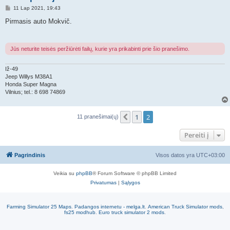
S
11 Lap 2021, 19:43
t
a
Pirmasis auto Mokvič.
n
d
a
r
Jūs neturite teisės peržiūrėti failų, kurie yra prikabinti prie šio pranešimo.
t
i
n
Iž-49
ė
Jeep Willys M38A1
Honda Super Magna
Vilnius; tel.: 8 698 74869
1
2
Ankstesnis
11 pranešimai(ų)
Pereiti į
Pagrindinis
Visos datos yra
UTC+03:00
Veikia su
phpBB
® Forum Software © phpBB Limited
Privatumas
|
Sąlygos
Farming Simulator 25 Maps
.
Padangos internetu - melga.lt
.
American Truck Simulator mods
,
fs25 modhub
.
Euro truck simulator 2 mods
.