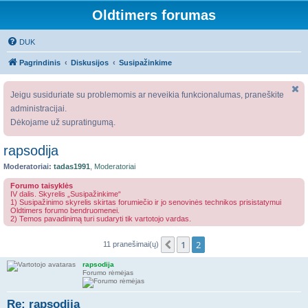
Oldtimers forumas
DUK
Pagrindinis
Diskusijos
Susipažinkime
Jeigu susiduriate su problemomis ar neveikia funkcionalumas, praneškite
administracijai.
Dėkojame už supratingumą.
rapsodija
Moderatoriai:
tadas1991
,
Moderatoriai
Forumo taisyklės
IV dalis. Skyrelis „Susipažinkime“
1) Susipažinimo skyrelis skirtas forumiečio ir jo senovinės technikos prisistatymui
Oldtimers forumo bendruomenei.
2) Temos pavadinimą turi sudaryti tik vartotojo vardas.
1
2
Ankstesnis
11 pranešimai(ų)
rapsodija
Forumo rėmėjas
Re: rapsodija