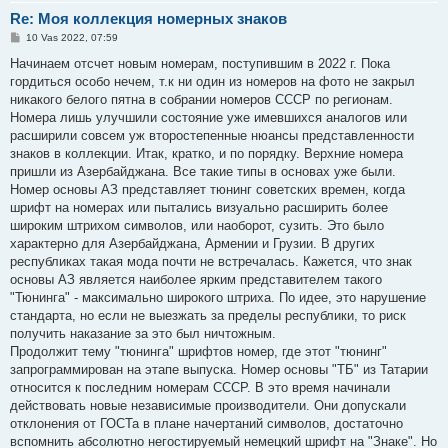
Re: Моя коллекция номерных знаков
S
10 Vas 2022, 07:59
t
a
Начинаем отсчет новым номерам, поступившим в 2022 г. Пока
n
гордиться особо нечем, т.к ни один из номеров на фото не закрыл
d
a
никакого белого пятна в собрании номеров СССР по регионам.
r
Номера лишь улучшили состояние уже имевшихся аналогов или
t
i
расширили совсем уж второстепенные нюансы представленности
n
знаков в коллекции. Итак, кратко, и по порядку. Верхние номера
ė
пришли из Азербайджана. Все такие типы в основах уже были.
Номер основы АЗ представляет тюнинг советских времен, когда
шрифт на номерах или пытались визуально расширить более
широким штрихом символов, или наоборот, сузить. Это было
характерно для Азербайджана, Армении и Грузии. В других
республиках такая мода почти не встречалась. Кажется, что знак
основы АЗ является наиболее ярким представителем такого
"Тюнинга" - максимально широкого штриха. По идее, это нарушение
стандарта, но если не выезжать за пределы республики, то риск
получить наказание за это был ничтожным.
Продолжит тему "тюнинга" шрифтов номер, где этот "тюнинг"
запрограммирован на этапе выпуска. Номер основы "ТБ" из Татарии
относится к последним номерам СССР. В это время начинали
действовать новые независимые производители. Они допускали
отклонения от ГОСТа в плане начертаний символов, достаточно
вспомнить абсолютно негостируемый немецкий шрифт на "Знаке". Но