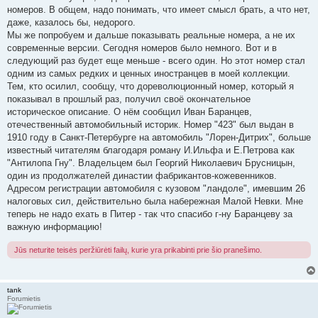
номеров. В общем, надо понимать, что имеет смысл брать, а что нет,
даже, казалось бы, недорого.
Мы же попробуем и дальше показывать реальные номера, а не их
современные версии. Сегодня номеров было немного. Вот и в
следующий раз будет еще меньше - всего один. Но этот номер стал
одним из самых редких и ценных иностранцев в моей коллекции.
Тем, кто осилил, сообщу, что дореволюционный номер, который я
показывал в прошлый раз, получил своё окончательное
историческое описание. О нём сообщил Иван Баранцев,
отечественный автомобильный историк. Номер "423" был выдан в
1910 году в Санкт-Петербурге на автомобиль "Лорен-Дитрих", больше
известный читателям благодаря роману И.Ильфа и Е.Петрова как
"Антилопа Гну". Владельцем был Георгий Николаевич Брусницын,
один из продолжателей династии фабрикантов-кожевенников.
Адресом регистрации автомобиля с кузовом "ландоле", имевшим 26
налоговых сил, действительно была набережная Малой Невки. Мне
теперь не надо ехать в Питер - так что спасибо г-ну Баранцеву за
важную информацию!
Jūs neturite teisės peržiūrėti failų, kurie yra prikabinti prie šio pranešimo.
tank
Forumietis