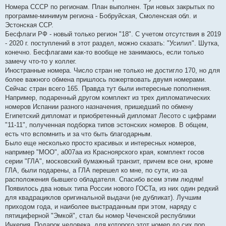
Номера СССР по регионам. План выполнен. Три новых закрытых по
программе-минимум региона - Бобруйская, Смоленская обл. и
Эстонская ССР.
Бесфлаги РФ - новый только регион "18". С учетом отсутствия в 2019
- 2020 г. поступлений в этот раздел, можно сказать: "Усилил". Шутка,
конечно. Бесфлагами как-то вообще не занимаюсь, если только
замечу что-то у коллег.
Иностранные номера. Число стран не только не достигло 170, но для
более важного обмена пришлось пожертвовать двумя номерами.
Сейчас стран всего 165. Правда тут были интересные пополнения.
Например, подаренный другом комплект из трех дипломатических
номеров Испании разного назначения, пришедший по обмену
Египетский дипломат и приобретенный дипломат Лесото с цифрами
"11-11", полученная подборка типов эстонских номеров. В общем,
есть что вспомнить и за что быть благодарным.
Было еще несколько просто красивых и интересных номеров,
например "МОО", а007аа из Красноярского края, комплект госов
серии "ГЛА", московский бумажный транзит, причем все они, кроме
ГЛА, были подарены, а ГЛА перешел ко мне, по сути, из-за
расположения бывшего обладателя. Спасибо всем этим людям!
Появилось два новых типа России нового ГОСТа, из них один редкий
для квадрациклов оригинальной выдачи (не дубликат). Лучшим
приходом года, и наиболее выстраданным при этом, наряду с
пятициферной "Эмкой", стал бы номер Чеченской республики
Ичкерия. Подарок человека, для которого этот номер до сих пор