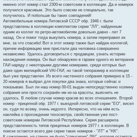
именно этот номер стал 2300-м советским в коллекции. Да и номерок
получился красивым. Это было совсем не специально, так
получилось. И побольше бы таких совпадений!
Автомобильные номера Литовской СССР обр. 1946 г. были
представлены в коллекции комплектом серии "ЛЛ", найденным
одним из коллег по ретро-автомобилям довольно давно - лет 7
назад. Он и помог тогда выкупить номера, а затем переправил их
мне, за что спасибо! Вот и этот номер также был найден коллегой,
причем информацию мне прислали два человека совершенно
независимо. Удалось договориться с продавцом, узнать историю
нахождения номера. Он был обнаружен в гараже одного из ветеранов
ГАИ наряду с некоторыми другими номерами, среди которых был
даже один милицейский VAI-ГАИ, но такой типоразмер в коллекции
был уже представлен. Из всего настенного собрания примерно в 15 -
20 номеров я выбрал для покупки два знака, которые сейчас и
показываю. Был ли наш номер 00-01 выдан непосредственно хозяину
собрания или просто сохранён им из-за красоты, выяснить не
удалось. В любом случае номер красив во всех отношениях. Второй
номер - прицепной обр. 1977 г. выездной литовской серии "ЕО", висел
он, судя по всему, очень недолго. Интересно, что на нём есть
наклейка о прохождении техосмотра, свойственная уже пост-
советским номерам Литовской Республики. Серия расширила
представленность типов прицепных номеров 1977 г. в коллекции. В
поиске остается всего две серии таких номеров - "ЛТ" и "НХ".
К сожалению, на стенах не было "спецсерии" ЛКС, которая остается