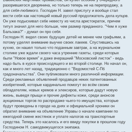
разорившегося дворянина, но только теперь не на перепродажу, а
для себя-любимого. Господин Н. завел прислугу и вообще стал
вести себя как настоящий новый русский продолжатель дела купцов.
Он уже подыскивал себе невесту из числа аристократок, причем
титул значил для него больше, чем размер приданного. "Чем я хуже
Бальзака?" - думал он про себя.
Господин Н. видел своих будущих детей не менее чем графьями, а
потому уделял внимание выучке своих лакеев. Спустившись на
кухню, он нашел только что поданным завтрак, а на журнальном
столике уже ждали своего часа утренние газеты, среди которых
были "Новое время" и даже вчерашний "Московский листок" - ведь
надо быть в курсе происходящего и во второй столице. Но начал он,
как и много лет назад, традиционно с "Ведомостей С-Пб
градоначальства". Они публиковали много различной информации.
Среди рекламных объявлений продавцов неких патентованных
изобретений, которые кардинально помогут во всём своим
обладателям, новых кремов и элексиров, которые дадут новую
жизнь, выведя прыщи и прочие дефекты кожи, среди анонсов
аукционных торгов по распродаже чьего-то имущества, которые
будут проведены в городе на днях и официальной хроники он
обратил внимание на объявление Управы о начале кампании по
ежегодной смене жестянок и уплате налогов на транспортные
средства. Теперь это касалось и его ввиду покупки в прошлом году
Господином Н. самодвижущегося экипажа.