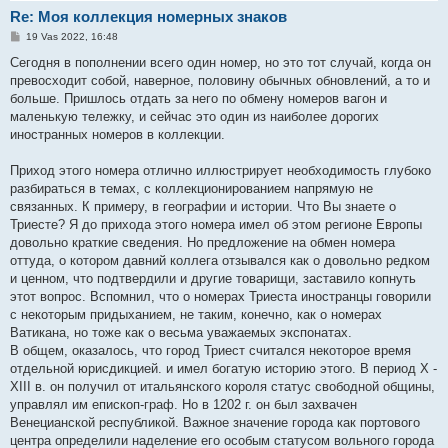
Re: Моя коллекция номерных знаков
S
19 Vas 2022, 16:48
t
a
Сегодня в пополнении всего один номер, но это тот случай, когда он
n
превосходит собой, наверное, половину обычных обновлений, а то и
d
a
больше. Пришлось отдать за него по обмену номеров вагон и
r
маленькую тележку, и сейчас это один из наиболее дорогих
t
i
иностранных номеров в коллекции.
n
ė
Приход этого номера отлично иллюстрирует необходимость глубоко
разбираться в темах, с коллекционированием напрямую не
связанных. К примеру, в географии и истории. Что Вы знаете о
Триесте? Я до прихода этого номера имел об этом регионе Европы
довольно краткие сведения. Но предложение на обмен номера
оттуда, о котором давний коллега отзывался как о довольно редком
и ценном, что подтвердили и другие товарищи, заставило копнуть
этот вопрос. Вспомнил, что о номерах Триеста иностранцы говорили
с некоторым придыханием, не таким, конечно, как о номерах
Ватикана, но тоже как о весьма уважаемых экспонатах.
В общем, оказалось, что город Триест считался некоторое время
отдельной юрисдикцией. и имел богатую историю этого. В период X -
XIII в. он получил от итальянского короля статус свободной общины,
управлял им епископ-граф. Но в 1202 г. он был захвачен
Венецианской республикой. Важное значение города как портового
центра определили наделение его особым статусом вольного города