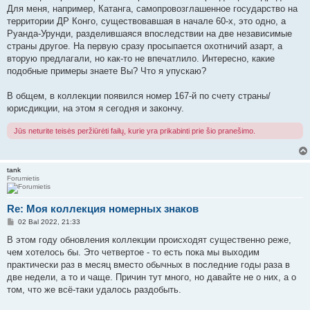
Для меня, например, Катанга, самопровозглашенное государство на
территории ДР Конго, существовавшая в начале 60-х, это одно, а
Руанда-Урунди, разделившаяся впоследствии на две независимые
страны другое. На первую сразу просыпается охотничий азарт, а
вторую предлагали, но как-то не впечатлило. Интересно, какие
подобные примеры знаете Вы? Что я упускаю?
В общем, в коллекции появился номер 167-й по счету страны/
юрисдикции, на этом я сегодня и закончу.
Jūs neturite teisės peržiūrėti failų, kurie yra prikabinti prie šio pranešimo.
tank
Forumietis
Re: Моя коллекция номерных знаков
S
02 Bal 2022, 21:33
t
a
В этом году обновления коллекции происходят существенно реже,
n
чем хотелось бы. Это четвертое - то есть пока мы выходим
d
a
практически раз в месяц вместо обычных в последние годы раза в
r
две недели, а то и чаще. Причин тут много, но давайте не о них, а о
t
i
том, что же всё-таки удалось раздобыть.
n
ė