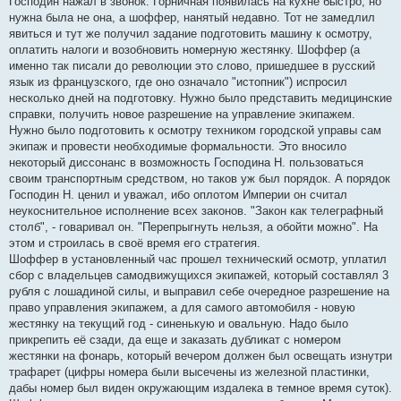
Господин нажал в звонок. Горничная появилась на кухне быстро, но
нужна была не она, а шоффер, нанятый недавно. Тот не замедлил
явиться и тут же получил задание подготовить машину к осмотру,
оплатить налоги и возобновить номерную жестянку. Шоффер (а
именно так писали до революции это слово, пришедшее в русский
язык из французского, где оно означало "истопник") испросил
несколько дней на подготовку. Нужно было представить медицинские
справки, получить новое разрешение на управление экипажем.
Нужно было подготовить к осмотру техником городской управы сам
экипаж и провести необходимые формальности. Это вносило
некоторый диссонанс в возможность Господина Н. пользоваться
своим транспортным средством, но таков уж был порядок. А порядок
Господин Н. ценил и уважал, ибо оплотом Империи он считал
неукоснительное исполнение всех законов. "Закон как телеграфный
столб", - говаривал он. "Перепрыгнуть нельзя, а обойти можно". На
этом и строилась в своё время его стратегия.
Шоффер в установленный час прошел технический осмотр, уплатил
сбор с владельцев самодвижущихся экипажей, который составлял 3
рубля с лошадиной силы, и выправил себе очередное разрешение на
право управления экипажем, а для самого автомобиля - новую
жестянку на текущий год - синенькую и овальную. Надо было
прикрепить её сзади, да еще и заказать дубликат с номером
жестянки на фонарь, который вечером должен был освещать изнутри
трафарет (цифры номера были высечены из железной пластинки,
дабы номер был виден окружающим издалека в темное время суток).