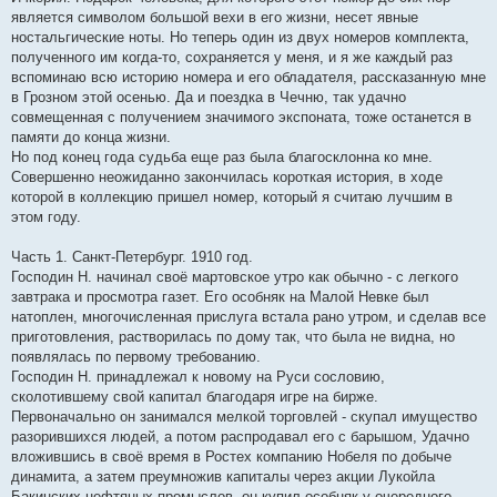
является символом большой вехи в его жизни, несет явные
ностальгические ноты. Но теперь один из двух номеров комплекта,
полученного им когда-то, сохраняется у меня, и я же каждый раз
вспоминаю всю историю номера и его обладателя, рассказанную мне
в Грозном этой осенью. Да и поездка в Чечню, так удачно
совмещенная с получением значимого экспоната, тоже останется в
памяти до конца жизни.
Но под конец года судьба еще раз была благосклонна ко мне.
Совершенно неожиданно закончилась короткая история, в ходе
которой в коллекцию пришел номер, который я считаю лучшим в
этом году.
Часть 1. Санкт-Петербург. 1910 год.
Господин Н. начинал своё мартовское утро как обычно - с легкого
завтрака и просмотра газет. Его особняк на Малой Невке был
натоплен, многочисленная прислуга встала рано утром, и сделав все
приготовления, растворилась по дому так, что была не видна, но
появлялась по первому требованию.
Господин Н. принадлежал к новому на Руси сословию,
сколотившему свой капитал благодаря игре на бирже.
Первоначально он занимался мелкой торговлей - скупал имущество
разорившихся людей, а потом распродавал его с барышом, Удачно
вложившись в своё время в Ростех компанию Нобеля по добыче
динамита, а затем преумножив капиталы через акции Лукойла
Бакинских нефтяных промыслов, он купил особняк у очередного