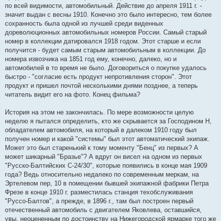
по всей видимости, автомобильный. Действие до апреля 1911 г. -
значит выдан с весны 1910. Конечно это было интересно, тем более
сохранность была одной из лучшей среди виденных
дореволюционных автомобильных номеров России. Самый старый
номер в коллекции датировался 1918 годом. Этот старше и если
получится - будет самым старым автомобильным в коллекции. До
номера извозчика на 1851 год ему, конечно, далеко, но и
автомобилей в то время не было. Договориться о покупке удалось
быстро - "согласие есть продукт непротивления сторон". Этот
продукт и пришел почтой несколькими днями позднее, а теперь
читатель видит его на фото. Конец фильма?
История на этом не закончилась. По мере возможности целую
неделю я пытался определить, кто же скрывается за Господином Н,
обладателем автомобиля, на который в далеком 1910 году был
получен номер и какой "системы" был этот автоматический экипаж.
Может это был старенький к тому моменту "Бенц" из первых? А
может шикарный "Бразье"? А вдруг он висел на одном из первых
"Русско-Балтийских С-24/30", которые появились в конце мая 1909
года? Ведь относительно недалеко по современным меркам, на
Эртелевом пер, 10 в помещении бывшей экипажной фабрики Петра
Фрезе в конце 1910 г. разместилась станция техобслуживания
"Руссо-Балтов", а прежде, в 1896 г., там был построен первый
отечественный автомобиль с двигателем Яковлева, оставшийся,
увы, неоцененным по достоинству на Нижегородской ярмарке того же