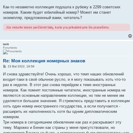
Как-то незаметно коллекция подошла к рубежу в 2299 советских
номеров. Каким будет юбилейный номер? Может им станет
экземпляр, предложенный вами, читатель?
Jūs neturite teisės peržiūrėti failų, kurie yra prikabinti prie šio pranešimo.
tank
Forumietis
Re: Моя коллекция номерных знаков
S
23 Bal 2022, 19:56
t
a
И снова здравствуйте! Очень хорошо, что темп наших обновлений
n
входит-таки в своё обычное русло, и я могу показывать хоть что-то
d
a
раз в неделю. В этот раз снова перейдем к теме иностранных
r
номеров. Как помнят постоянные читатели, иностранные номера не
t
i
являются основным направлением коллекции, но тем не менее им
n
уделяется большое значение. Я стремлюсь представить в коллекции
ė
хоть один номер иностранного государства, а если получается -
расширить их наполненность хотя бы одним дипломатическим
номером.
Три номера в сегодняшнем обновлении как раз и раскрывают эту
тему. Марокко и Бенин как страны у меня присутствовали, но
дипномеров Бенина не было, а марокканские были представлены как