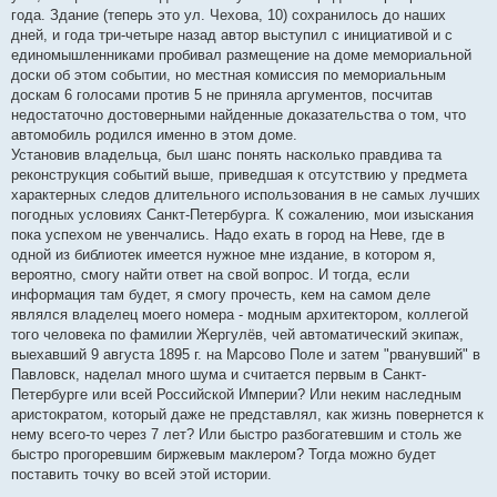
года. Здание (теперь это ул. Чехова, 10) сохранилось до наших
дней, и года три-четыре назад автор выступил с инициативой и с
единомышленниками пробивал размещение на доме мемориальной
доски об этом событии, но местная комиссия по мемориальным
доскам 6 голосами против 5 не приняла аргументов, посчитав
недостаточно достоверными найденные доказательства о том, что
автомобиль родился именно в этом доме.
Установив владельца, был шанс понять насколько правдива та
реконструкция событий выше, приведшая к отсутствию у предмета
характерных следов длительного использования в не самых лучших
погодных условиях Санкт-Петербурга. К сожалению, мои изыскания
пока успехом не увенчались. Надо ехать в город на Неве, где в
одной из библиотек имеется нужное мне издание, в котором я,
вероятно, смогу найти ответ на свой вопрос. И тогда, если
информация там будет, я смогу прочесть, кем на самом деле
являлся владелец моего номера - модным архитектором, коллегой
того человека по фамилии Жергулёв, чей автоматический экипаж,
выехавший 9 августа 1895 г. на Марсово Поле и затем "рванувший" в
Павловск, наделал много шума и считается первым в Санкт-
Петербурге или всей Российской Империи? Или неким наследным
аристократом, который даже не представлял, как жизнь повернется к
нему всего-то через 7 лет? Или быстро разбогатевшим и столь же
быстро прогоревшим биржевым маклером? Тогда можно будет
поставить точку во всей этой истории.