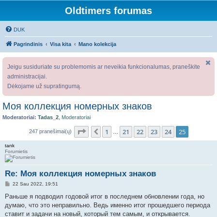
Oldtimers forumas
DUK
Pagrindinis
Visa kita
Mano kolekcija
Jeigu susiduriate su problemomis ar neveikia funkcionalumas, praneškite
administracijai.
Dėkojame už supratingumą.
Моя коллекция номерных знаков
Moderatoriai:
Tadas_2
,
Moderatoriai
Puslapis
25
iš
25
1
21
22
23
24
25
Ankstesnis
247 pranešimai(ų)
…
tank
Forumietis
Re: Моя коллекция номерных знаков
S
22 Sau 2022, 19:51
t
a
Раньше я подводил годовой итог в последнем обновлении года, но
n
думаю, что это неправильно. Ведь именно итог прошедшего периода
d
a
ставит и задачи на новый, который тем самым, и открывается.