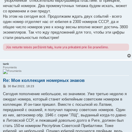
"укороченной" относительно евро-размера пластине. В принципе,
нечастый номерок. Два промежуточных типажа будем искать, может
со временем и они придут.
На этом на сегодня всё. Продолжаем ждать двух событий - всего
один номер отделяет нас от юбилея в 2300 номеров СССР, да и
общее число номеров уже к концу весны вполне может достичь 3800
экземпляров. Так что жду предложений для того, чтобы эти цифры
стали реальностью побыстрее!
Jūs neturite teisės peržiūrėti failų, kurie yra prikabinti prie šio pranešimo.
tank
Forumietis
Re: Моя коллекция номерных знаков
S
30 Bal 2022, 18:23
t
a
Сегодня пополнение небольшое, но значимое. Уже третью неделю я
n
ожидал номера, который станет юбилейным советским номером в
d
a
коллекции. И он-таки пришел. Вместе с посылкой из Латвии,
r
переданной с оказией, я получил парочку советских номеров. Один
t
i
из них, автономер обр. 1946 г. серии "ЛЩ", выданный когда-то давно
n
в Литовской ССР, и лежавший довольно долго в Риге, должен был
ė
стать 150-м номером Республик Советской Прибалтики. Тоже
юбилей, но небольшой. Однако юбилей получился двойным, ведь