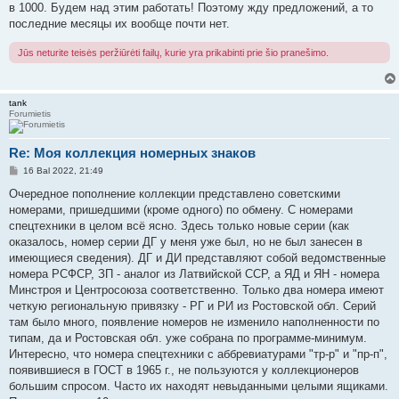
в 1000. Будем над этим работать! Поэтому жду предложений, а то
последние месяцы их вообще почти нет.
Jūs neturite teisės peržiūrėti failų, kurie yra prikabinti prie šio pranešimo.
tank
Forumietis
Re: Моя коллекция номерных знаков
S
16 Bal 2022, 21:49
t
a
Очередное пополнение коллекции представлено советскими
n
номерами, пришедшими (кроме одного) по обмену. С номерами
d
a
спецтехники в целом всё ясно. Здесь только новые серии (как
r
оказалось, номер серии ДГ у меня уже был, но не был занесен в
t
i
имеющиеся сведения). ДГ и ДИ представляют собой ведомственные
n
номера РСФСР, ЗП - аналог из Латвийской ССР, а ЯД и ЯН - номера
ė
Минстроя и Центросоюза соответственно. Только два номера имеют
четкую региональную привязку - РГ и РИ из Ростовской обл. Серий
там было много, появление номеров не изменило наполненности по
типам, да и Ростовская обл. уже собрана по программе-минимум.
Интересно, что номера спецтехники с аббревиатурами "тр-р" и "пр-п",
появившиеся в ГОСТ в 1965 г., не пользуются у коллекционеров
большим спросом. Часто их находят невыданными целыми ящиками.