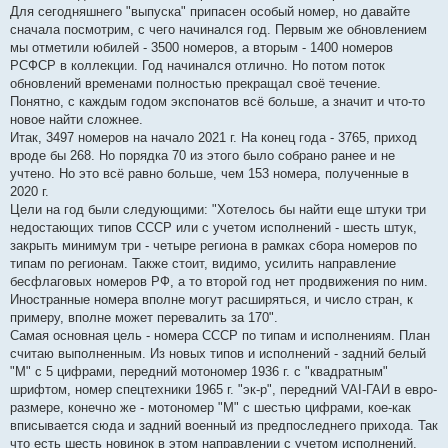
r
Для сегодняшнего "выпуска" припасен особый номер, но давайте
t
i
сначала посмотрим, с чего начинался год. Первым же обновлением
n
мы отметили юбилей - 3500 номеров, а вторым - 1400 номеров
ė
РСФСР в коллекции. Год начинался отлично. Но потом поток
обновлений временами полностью прекращал своё течение.
Понятно, с каждым годом экспонатов всё больше, а значит и что-то
новое найти сложнее.
Итак, 3497 номеров на начало 2021 г. На конец года - 3765, приход
вроде бы 268. Но порядка 70 из этого было собрано ранее и не
учтено. Но это всё равно больше, чем 153 номера, полученные в
2020 г.
Цели на год были следующими: "Хотелось бы найти еще штуки три
недостающих типов СССР или с учетом исполнений - шесть штук,
закрыть минимум три - четыре региона в рамках сбора номеров по
типам по регионам. Также стоит, видимо, усилить направление
бесфлаговых номеров РФ, а то второй год нет продвижения по ним.
Иностранные номера вполне могут расширяться, и число стран, к
примеру, вполне может перевалить за 170".
Самая основная цель - номера СССР по типам и исполнениям. План
считаю выполненным. Из новых типов и исполнений - задний белый
"М" с 5 цифрами, передний мотономер 1936 г. с "квадратным"
шрифтом, номер спецтехники 1965 г. "эк-р", передний VAI-ГАИ в евро-
размере, конечно же - мотономер "М" с шестью цифрами, кое-как
вписывается сюда и задний военный из предпоследнего прихода. Так
что есть шесть новинок в этом направлении с учетом исполнений.