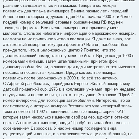
разными стандартами, так и типажами. Теперь в коллекции
появились два типажа дипномеров Бенина разных лет - передний
более раннего формата, думаю годов 80-х - начала 2000-х, и более
поздний номер с эмблемой страны и обозначением RB под ней
текущего формата. Все очень примерно, информации у меня
маловато. Столь же небогата и информация о марокканских номерах,
несмотря на их приличное число в коллекции. Я даже не знаю, вот
этот желтый номер, он текущего формата? Или он, наоборот, был
прежде того, что, в бело-красных цветах? Понятно, что это
дипломатический номер, такого у меня не было. Вроде как до 1990 г.
номера были литыми, затем штампованными, при этом фон
дипномеров был белым, а знаков для административно-технического
персонала посольств - красным. Вроде как желтые номера
появились после бело-красных в 2000 г. Но всё это неточно.
С Африкой разобрались, перейдем к Европе. Желтый номер внизу -
датский прицепной обр. 1976 г. в коллекции уже был, причем недавно
он улучшился по состоянию, но этот еще лучше. Эстонская "Проба" -
номер дилерский, для торговцев автомобилями. Интересно, что за
пост-советскую историю номеров Эстонии это уже четвертый типаж
такого номера. В 1992 г. появились зеленые номера серии "КАТ",
которые затем несколько изменили свой размер, шрифт и оттенок
цвета. А потом их отменили, введя "Пробу"- сначала без полосы с
обозначением Евросоюза. У нас же номер последнего вида,
существующий и поныне, а в коллекции есть еще самый ранний, на