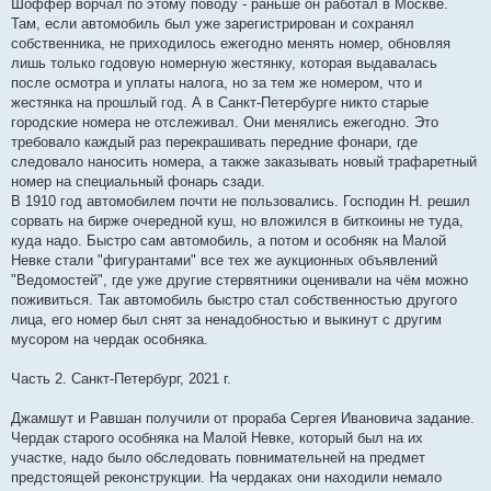
Шоффер ворчал по этому поводу - раньше он работал в Москве.
Там, если автомобиль был уже зарегистрирован и сохранял
собственника, не приходилось ежегодно менять номер, обновляя
лишь только годовую номерную жестянку, которая выдавалась
после осмотра и уплаты налога, но за тем же номером, что и
жестянка на прошлый год. А в Санкт-Петербурге никто старые
городские номера не отслеживал. Они менялись ежегодно. Это
требовало каждый раз перекрашивать передние фонари, где
следовало наносить номера, а также заказывать новый трафаретный
номер на специальный фонарь сзади.
В 1910 год автомобилем почти не пользовались. Господин Н. решил
сорвать на бирже очередной куш, но вложился в биткоины не туда,
куда надо. Быстро сам автомобиль, а потом и особняк на Малой
Невке стали "фигурантами" все тех же аукционных объявлений
"Ведомостей", где уже другие стервятники оценивали на чём можно
поживиться. Так автомобиль быстро стал собственностью другого
лица, его номер был снят за ненадобностью и выкинут с другим
мусором на чердак особняка.
Часть 2. Санкт-Петербург, 2021 г.
Джамшут и Равшан получили от прораба Сергея Ивановича задание.
Чердак старого особняка на Малой Невке, который был на их
участке, надо было обследовать повнимательней на предмет
предстоящей реконструкции. На чердаках они находили немало