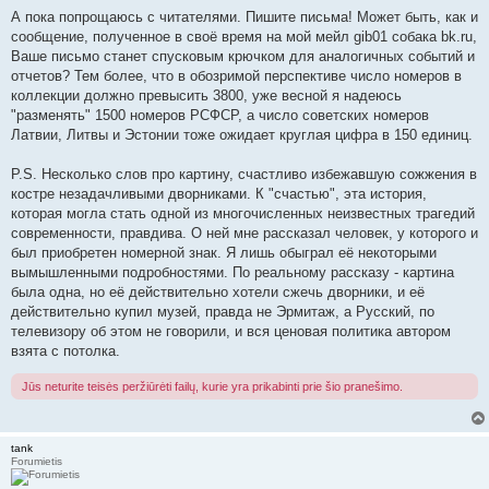
А пока попрощаюсь с читателями. Пишите письма! Может быть, как и
сообщение, полученное в своё время на мой мейл gib01 собака bk.ru,
Ваше письмо станет спусковым крючком для аналогичных событий и
отчетов? Тем более, что в обозримой перспективе число номеров в
коллекции должно превысить 3800, уже весной я надеюсь
"разменять" 1500 номеров РСФСР, а число советских номеров
Латвии, Литвы и Эстонии тоже ожидает круглая цифра в 150 единиц.
P.S. Несколько слов про картину, счастливо избежавшую сожжения в
костре незадачливыми дворниками. К "счастью", эта история,
которая могла стать одной из многочисленных неизвестных трагедий
современности, правдива. О ней мне рассказал человек, у которого и
был приобретен номерной знак. Я лишь обыграл её некоторыми
вымышленными подробностями. По реальному рассказу - картина
была одна, но её действительно хотели сжечь дворники, и её
действительно купил музей, правда не Эрмитаж, а Русский, по
телевизору об этом не говорили, и вся ценовая политика автором
взята с потолка.
Jūs neturite teisės peržiūrėti failų, kurie yra prikabinti prie šio pranešimo.
tank
Forumietis