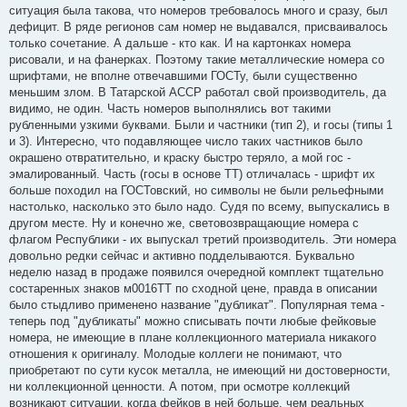
ситуация была такова, что номеров требовалось много и сразу, был
дефицит. В ряде регионов сам номер не выдавался, присваивалось
только сочетание. А дальше - кто как. И на картонках номера
рисовали, и на фанерках. Поэтому такие металлические номера со
шрифтами, не вполне отвечавшими ГОСТу, были существенно
меньшим злом. В Татарской АССР работал свой производитель, да
видимо, не один. Часть номеров выполнялись вот такими
рубленными узкими буквами. Были и частники (тип 2), и госы (типы 1
и 3). Интересно, что подавляющее число таких частников было
окрашено отвратительно, и краску быстро теряло, а мой гос -
эмалированный. Часть (госы в основе ТТ) отличалась - шрифт их
больше походил на ГОСТовский, но символы не были рельефными
настолько, насколько это было надо. Судя по всему, выпускались в
другом месте. Ну и конечно же, световозвращающие номера с
флагом Республики - их выпускал третий производитель. Эти номера
довольно редки сейчас и активно подделываются. Буквально
неделю назад в продаже появился очередной комплект тщательно
состаренных знаков м0016ТТ по сходной цене, правда в описании
было стыдливо применено название "дубликат". Популярная тема -
теперь под "дубликаты" можно списывать почти любые фейковые
номера, не имеющие в плане коллекционного материала никакого
отношения к оригиналу. Молодые коллеги не понимают, что
приобретают по сути кусок металла, не имеющий ни достоверности,
ни коллекционной ценности. А потом, при осмотре коллекций
возникают ситуации, когда фейков в ней больше, чем реальных