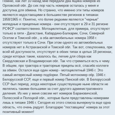
Помню, как лет 10 назад мне передали два ящика номеров из
Орловской обл. До сих пор часть номеров осталась у меня и
доступна для обмена. Но странно, что именно эти типы номеров
являются недостающими в большинстве регионов в типажах
1958/1965 гг. Понятно, что более редкими являются "черные"
мопедные и прицепные номера - они отсутствуют в 29 и 31 регионе
РСФСР соответственно. Мотоциклетные, для примера, отсутствуют
только в пяти - Дагестане, Кабардино-Балкарии, Сочи, Северной
Осетии и Томской обл., а оба автомобильных номера 1958 г.
отсутствуют только в Сочи. При этом одного из автомобильных
номеров нет в Астраханской и Томской обл. Так вот, спецтехника, при
всей ей доступности, отсутствует в обоих типах в целых 18 регионах,
среди которых такие, казалось бы, легкие для сбора как
Свердловская и Владимирская обл. Так что стремиться есть к чему.
В общем, про трактора и тракторные прицепы всё, спасибо коллеге
за обмен. Остался еще один номер - мотоциклетный 1946 г. Это
самый интересный номер подборки. Пятый мотономер обр. 1946 г.
Белорусской ССР, еще и первый номер Пинской обл. В Белорусской
ССР был период ,когда некоторые существующие ныне области не
являлись такими большими за счет другого административного
деления. Из них у меня совсем нет номеров Барановичской,
Полесской и Полоцкой обл., которые были представлены номерами
лишь в типаже 1946 г. Сегодня из этого списка вычеркнута еще одна
область, что очень радует. Благодарю "поставщика" номера за этот
позитивный момент!