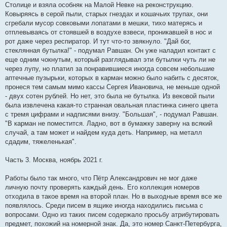
Столице и взяла особняк на Малой Невке на реконструкцию.
Ковыряясь в серой пыли, старых гнездах и кошачьих трупах, они
сгребали мусор совковыми лопатами в мешки, тихо матерясь и
отплевываясь от стоявшей в воздухе взвеси, проникавшей в нос и
рот даже через респиратор. И тут что-то звякнуло. "Дай бог,
стеклянная бутылка!" - подумал Равшан. Он уже наладил контакт с
еще одним чокнутым, который разглядывал эти бутылки чуть ли не
через лупу, но платил за понравившиеся иногда совсем небольшие
аптечные пузырьки, которых в карман можно было набить с десяток,
пронеся тем самым мимо кассы Сергея Ивановича, не меньше одной
- двух сотен рублей. Но нет, это была не бутылка. Из вековой пыли
была извлечена какая-то странная овальная пластинка синего цвета
с тремя цифрами и надписями внизу. "Большая", - подумал Равшан.
"В карман не поместится. Ладно, вот в бумажку заверну на всякий
случай, а там может и найдем куда деть. Например, на металл
сдадим, тяжеленькая".
Часть 3. Москва, ноябрь 2021 г.
Работы было так много, что Пётр Александрович не мог даже
личную почту проверять каждый день. Его коллекция номеров
отходила в такое время на второй план. Но в выходные время все же
появлялось. Среди писем в ящике иногда находились письма с
вопросами. Одно из таких писем содержало просьбу атрибутировать
предмет, похожий на номерной знак. Да, это номер Санкт-Петербурга,