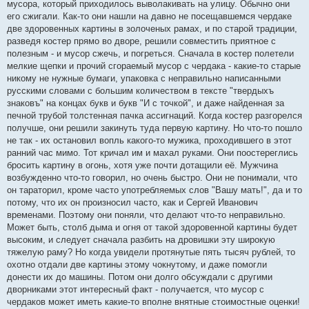
мусора, который приходилось выволакивать на улицу. Обычно они
его сжигали. Как-то они нашли на давно не посещавшемся чердаке
две здоровенных картины в золоченых рамах, и по старой традиции,
разведя костер прямо во дворе, решили совместить приятное с
полезным - и мусор сжечь, и погреться. Сначала в костер полетели
мелкие щепки и прочий сгораемый мусор с чердака - какие-то старые
никому не нужные бумаги, упаковка с неправильно написанными
русскими словами с большим количеством в тексте "твердыхъ
знаковъ" на концах букв и букв "И с точкой", и даже найденная за
печной трубой толстенная пачка ассигнаций. Когда костер разгорелся
получше, они решили закинуть туда первую картину. Но что-то пошло
не так - их остановил вопль какого-то мужика, проходившего в этот
ранний час мимо. Тот кричал им и махал руками. Они поостереглись
бросить картину в огонь, хотя уже почти дотащили её. Мужчина
возбужденно что-то говорил, но очень быстро. Они не понимали, что
он тараторил, кроме часто употребляемых слов "Вашу мать!", да и то
потому, что их он произносил часто, как и Сергей Иванович
временами. Поэтому они поняли, что делают что-то неправильно.
Может быть, столб дыма и огня от такой здоровенной картины будет
высоким, и следует сначала разбить на дровишки эту широкую
тяжелую раму? Но когда увидели протянутые пять тысяч рублей, то
охотно отдали две картины этому чокнутому, и даже помогли
донести их до машины. Потом они долго обсуждали с другими
дворниками этот интересный факт - получается, что мусор с
чердаков может иметь какие-то вполне внятные стоимостные оценки!