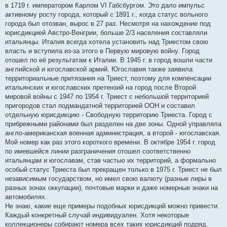
в 1719 г. императором Карлом VI Габсбургом. Это дало импульс
активному росту города, который с 1891 г., когда статус вольного
города был отозван, вырос в 27 раз. Несмотря на нахождение под
юрисдикцией Австро-Венгрии, больше 2/3 населения составляли
итальянцы. Италия всегда хотела установить над Триестом свою
власть и вступила из-за этого в Первую мировую войну. Город
отошел по её результатам к Италии. В 1945 г. в город вошли части
английской и югославской армий. Югославия также заявила
территориальные притязания на Триест, поэтому для компенсации
итальянских и югославских претензий на город после Второй
мировой войны с 1947 по 1954 г. Триест с небольшой территорией
пригородов стал подмандатной территорией ООН и составил
отдельную юрисдикцию - Свободную территорию Триеста. Город с
прибрежными районами был разделен на две зоны. Одной управляла
англо-американская военная администрация, а второй - югославская.
Мой номер как раз этого короткого времени. В октябре 1954 г. город
по имевшейся линии разграничения отошел соответственно
итальянцам и югославам, став частью их территорий, а формально
особый статус Триеста был прекращен только в 1975 г. Триест не был
независимым государством, но имел свою валюту (разные лиры в
разных зонах оккупации), почтовые марки и даже номерные знаки на
автомобилях.
Не знаю, какие еще примеры подобных юрисдикций можно привести.
Каждый конкретный случай индивидуален. Хотя некоторые
коллекционеры собирают номера всех таких юрисдикций подряд.