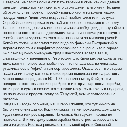
Наверное, не стоит больше сжигать картины в огне, как они делали
раньше. Только вот как понять, что стоит денег, а что нет? Позднее
об этом случае прознал прораб - видимо кто-то из коллег наших
незадачливых "ценителей искусства" проболтался или настучал.
Сергей Иванович приказал им всё интересное притаскивать к нему.
Да они через неделю и сами поняли свою ошибку, увидев случайно в
новостном сюжете на федеральном канале информацию о покупке
своей картины музеем со сложным названием за миллион рублей.
Какой-то мужик интеллигентного вида по фамилии Пиотровский в
дорогом пальто и с шарфиком рассказывал с экрана, что в городе
был сенсационно обнаружен труд известного мастера XIX в,
считавшийся утраченным с Революции. Это была как раз одна из тех
двух картин. Теперь все необычное, что попадалось на чердаках,
утаскивалось в "офис" и там сортировалось. Оказалось, что старые
ассигнации, пачку которых в свое время использовали на растопку,
можно вполне продать за 50 - 100 современных рублей, а то и
подороже, есть желающие приобрести и старые картонные коробки,
да и просто бумаги скопом тоже вполне могут быть пусть и недороги,
но явно лучше продать пачку за 50 рублей, чем использовать на
растопку.
Зайдя на чердак особняка, наши герои поняли, что тут никого не
было уже очень давно. Коммуникаций тут не проходило, дом давно
ждал сноса или реставрации. Но чердак был сухим - крыша не
протекала. В итоге дому выпал жребий быть отреставрированным -
одна из дочек Ростеха решила открыть свой офис в Северной