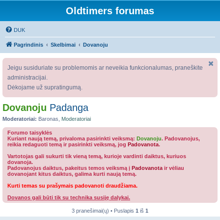
Oldtimers forumas
DUK
Pagrindinis
Skelbimai
Dovanoju
Jeigu susiduriate su problemomis ar neveikia funkcionalumas, praneškite
administracijai.
Dėkojame už supratingumą.
Dovanoju
Padanga
Moderatoriai:
Baronas
,
Moderatoriai
Forumo taisyklės
Kuriant naują temą, privaloma pasirinkti veiksmą:
Dovanoju
. Padovanojus,
reikia redaguoti temą ir pasirinkti veiksmą, jog
Padovanota
.
Vartotojas gali sukurti tik vieną temą, kurioje vardinti daiktus, kuriuos
dovanoja.
Padovanojus daiktus, pakeitus temos veiksmą į
Padovanota
ir vėliau
dovanojant kitus daiktus, galima kurti naują temą.
Kurti temas su prašymais padovanoti draudžiama.
Dovanos gali būti tik su technika susiję dalykai.
3 pranešimai(ų) • Puslapis
1
iš
1