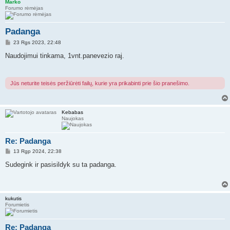
Marko
Forumo rėmėjas
Padanga
S
23 Rgs 2023, 22:48
t
a
Naudojimui tinkama, 1vnt.panevezio raj.
n
d
a
r
Jūs neturite teisės peržiūrėti failų, kurie yra prikabinti prie šio pranešimo.
t
i
n
ė
Kebabas
Naujokas
Re: Padanga
S
13 Rgp 2024, 22:38
t
a
Sudegink ir pasisildyk su ta padanga.
n
d
a
r
t
kukutis
i
Forumietis
n
ė
Re: Padanga