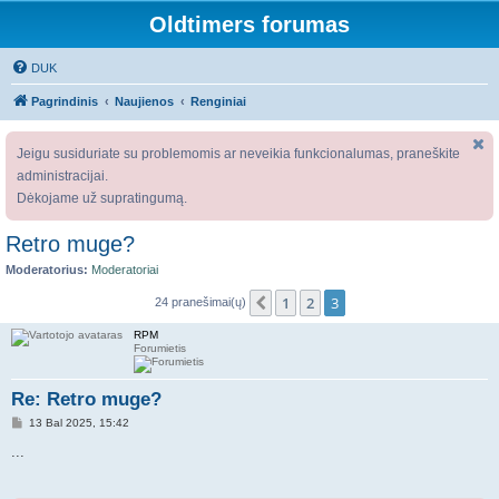
Oldtimers forumas
DUK
Pagrindinis
Naujienos
Renginiai
Jeigu susiduriate su problemomis ar neveikia funkcionalumas, praneškite
administracijai.
Dėkojame už supratingumą.
Retro muge?
Moderatorius:
Moderatoriai
1
2
3
Ankstesnis
24 pranešimai(ų)
RPM
Forumietis
Re: Retro muge?
S
13 Bal 2025, 15:42
t
a
...
n
d
a