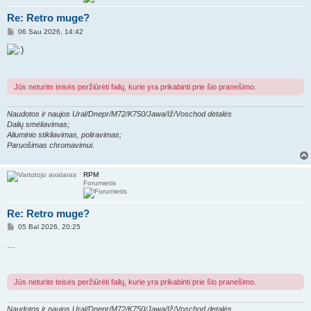
Re: Retro muge?
S
06 Sau 2026, 14:42
t
a
n
d
a
r
Jūs neturite teisės peržiūrėti failų, kurie yra prikabinti prie šio pranešimo.
t
i
n
Naudotos ir naujos Ural/Dnepr/M72/K750/Jawa/Iž/Voschod detalės
ė
Dalių smėliavimas;
Aliuminio stikliavimas, poliravimas;
Paruošimas chromavimui.
RPM
Forumietis
Re: Retro muge?
S
05 Bal 2026, 20:25
t
a
...
n
d
a
r
Jūs neturite teisės peržiūrėti failų, kurie yra prikabinti prie šio pranešimo.
t
i
n
Naudotos ir naujos Ural/Dnepr/M72/K750/Jawa/Iž/Voschod detalės
ė