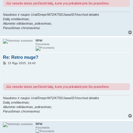
r
Jūs neturite teisės peržiūrėti failų, kurie yra prikabinti prie šio pranešimo.
t
i
n
Naudotos ir naujos Ural/Dnepr/M72/K750/Jawa/Iž/Voschod detalės
ė
Dalių smėliavimas;
Aliuminio stikliavimas, poliravimas;
Paruošimas chromavimui.
RPM
Forumietis
Re: Retro muge?
S
15 Rgp 2025, 19:43
t
a
.
n
d
a
r
Jūs neturite teisės peržiūrėti failų, kurie yra prikabinti prie šio pranešimo.
t
i
n
Naudotos ir naujos Ural/Dnepr/M72/K750/Jawa/Iž/Voschod detalės
ė
Dalių smėliavimas;
Aliuminio stikliavimas, poliravimas;
Paruošimas chromavimui.
RPM
Forumietis