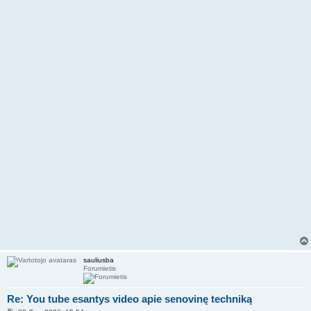
r
t
i
n
ė
sauliusba
Forumietis
Re: You tube esantys video apie senovinę techniką