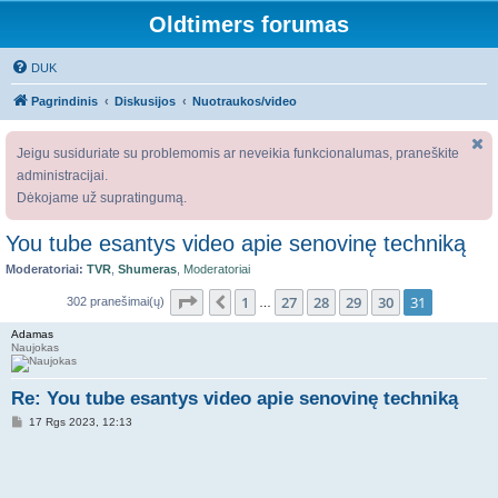
Oldtimers forumas
DUK
Pagrindinis
Diskusijos
Nuotraukos/video
Jeigu susiduriate su problemomis ar neveikia funkcionalumas, praneškite
administracijai.
Dėkojame už supratingumą.
You tube esantys video apie senovinę techniką
Moderatoriai:
TVR
,
Shumeras
,
Moderatoriai
Puslapis
31
iš
31
1
27
28
29
30
31
Ankstesnis
302 pranešimai(ų)
…
Adamas
Naujokas
Re: You tube esantys video apie senovinę techniką
S
17 Rgs 2023, 12:13
t
a
n
d
a