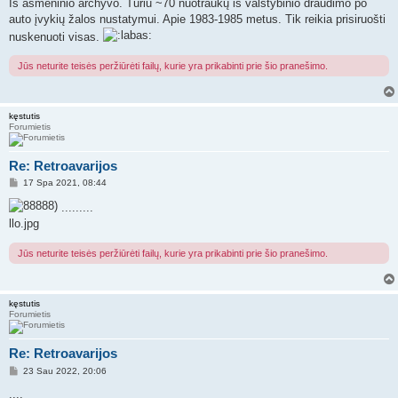
a
Iš asmeninio archyvo. Turiu ~70 nuotraukų iš valstybinio draudimo po
n
auto įvykių žalos nustatymui. Apie 1983-1985 metus. Tik reikia prisiruošti
d
a
nuskenuoti visas.
r
t
i
Jūs neturite teisės peržiūrėti failų, kurie yra prikabinti prie šio pranešimo.
n
ė
kęstutis
Forumietis
Re: Retroavarijos
S
17 Spa 2021, 08:44
t
a
.........
n
llo.jpg
d
a
r
Jūs neturite teisės peržiūrėti failų, kurie yra prikabinti prie šio pranešimo.
t
i
n
ė
kęstutis
Forumietis
Re: Retroavarijos
S
23 Sau 2022, 20:06
t
a
....