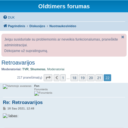
Oldtimers forumas
DUK
Pagrindinis
Diskusijos
Nuotraukos/video
Jeigu susiduriate su problemomis ar neveikia funkcionalumas, praneškite
administracijai.
Dėkojame už supratingumą.
Retroavarijos
Moderatoriai:
TVR
,
Shumeras
,
Moderatoriai
Puslapis
22
iš
22
1
18
19
20
21
22
Ankstesnis
217 pranešimai(ų)
…
Fon
Forumietis
Re: Retroavarijos
S
16 Sau 2021, 12:48
t
a
n
d
a