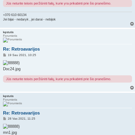
r
Jūs neturite teisės peržiūrėti failų, kurie yra prikabinti prie šio pranešimo.
t
i
n
+370 610 60134
ė
Jei bijai - nedaryk , jei darai - nebijok
kęstutis
Forumietis
Re: Retroavarijos
S
19 Sau 2021, 10:25
t
a
n
Doc24.jpg
d
a
r
Jūs neturite teisės peržiūrėti failų, kurie yra prikabinti prie šio pranešimo.
t
i
n
ė
kęstutis
Forumietis
Re: Retroavarijos
S
28 Vas 2021, 11:25
t
a
n
mn1.jpg
d