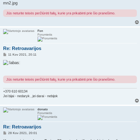
a
mn2.jpg
r
t
i
Jūs neturite teisės peržiūrėti failų, kurie yra prikabinti prie šio pranešimo.
n
ė
Fon
Forumietis
Re: Retroavarijos
S
11 Kov 2021, 20:11
t
a
n
d
a
r
Jūs neturite teisės peržiūrėti failų, kurie yra prikabinti prie šio pranešimo.
t
i
n
+370 610 60134
ė
Jei bijai - nedaryk , jei darai - nebijok
donato
Forumietis
Re: Retroavarijos
S
28 Kov 2021, 20:01
t