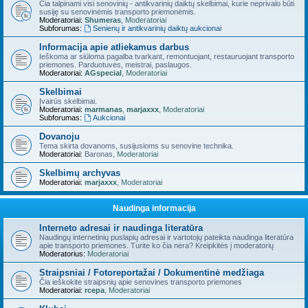
Čia talpinami visi senovinių - antikvarinių daiktų skelbimai, kurie neprivalo būti
susiję su senovinėmis transporto priemonėmis.
Moderatoriai:
Shumeras
,
Moderatoriai
Subforumas:
Senienų ir antikvarinių daiktų aukcionai
Informacija apie atliekamus darbus
Ieškoma ar siūloma pagalba tvarkant, remontuojant, restauruojant transporto
priemones. Parduotuvės, meistrai, paslaugos.
Moderatoriai:
AGspecial
,
Moderatoriai
Skelbimai
Įvairūs skelbimai.
Moderatoriai:
marmanas
,
marjaxxx
,
Moderatoriai
Subforumas:
Aukcionai
Dovanoju
Tema skirta dovanoms, susijusioms su senovine technika.
Moderatoriai:
Baronas
,
Moderatoriai
Skelbimų archyvas
Moderatoriai:
marjaxxx
,
Moderatoriai
Naudinga informacija
Interneto adresai ir naudinga literatūra
Naudingų internetinių puslapių adresai ir vartotojų pateikta naudinga literatūra
apie transporto priemones. Turite ko čia nėra? Kreipkitės į moderatorių
Moderatorius:
Moderatoriai
Straipsniai / Fotoreportažai / Dokumentinė medžiaga
Čia ieškokite straipsnių apie senovines transporto priemones
Moderatoriai:
rcepa
,
Moderatoriai