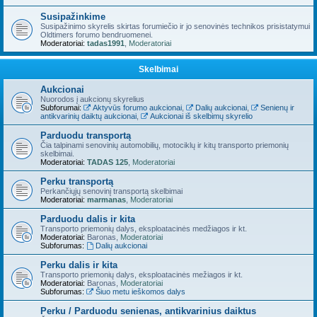
Susipažinkime
Susipažinimo skyrelis skirtas forumiečio ir jo senovinės technikos prisistatymui
Oldtimers forumo bendruomenei.
Moderatoriai:
tadas1991
,
Moderatoriai
Skelbimai
Aukcionai
Nuorodos į aukcionų skyrelius
Subforumai:
Aktyvūs forumo aukcionai
,
Dalių aukcionai
,
Senienų ir
antikvarinių daiktų aukcionai
,
Aukcionai iš skelbimų skyrelio
Parduodu transportą
Čia talpinami senovinių automobilių, motociklų ir kitų transporto priemonių
skelbimai.
Moderatoriai:
TADAS 125
,
Moderatoriai
Perku transportą
Perkančiųjų senovinį transportą skelbimai
Moderatoriai:
marmanas
,
Moderatoriai
Parduodu dalis ir kita
Transporto priemonių dalys, eksploatacinės medžiagos ir kt.
Moderatoriai:
Baronas
,
Moderatoriai
Subforumas:
Dalių aukcionai
Perku dalis ir kita
Transporto priemonių dalys, eksploatacinės mežiagos ir kt.
Moderatoriai:
Baronas
,
Moderatoriai
Subforumas:
Šiuo metu ieškomos dalys
Perku / Parduodu senienas, antikvarinius daiktus