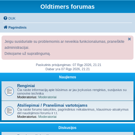
Oldtimers forumas
DUK
Pagrindinis
Jeigu susiduriate su problemomis ar neveikia funkcionalumas, praneškite
administracijai.
Dėkojame už supratingumą.
Paskutinis prisijungimas: 07 Rgp 2026, 21:21
Dabar yra 07 Rgp 2026, 21:21
Naujienos
Renginiai
Čia rasite informaciją apie būsimus ar jau įvykusius renginius, susijusius su
senovine technika
Moderatorius:
Moderatoriai
Atsiliepimai / Pranešimai vartotojams
Čia rasite forumo taisykles, pagrindinius reikalavimus, klausimus-atsakymus
dėl naudojimosi forumu ir t.t.
Moderatorius:
Moderatoriai
Diskusijos