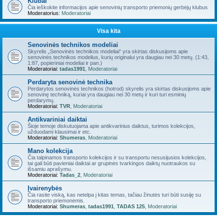
Klubai
Čia ieškokite informacijos apie senovinių transporto priemonių gerbėjų klubus
Moderatorius:
Moderatoriai
Visa kita
Senovinės technikos modeliai
Skyrelis „Senovinės technikos modeliai“ yra skirtas diskusijoms apie
senovinės technikos modelius, kurių originalui yra daugiau nei 30 metų. (1:43,
1:87, popieriniai modeliai ir pan.)
Moderatoriai:
tadas1991
,
Moderatoriai
Perdaryta senovinė technika
Perdarytos senovinės technikos (hotrod) skyrelis yra skirtas diskusijoms apie
senovinę techniką, kuriai yra daugiau nei 30 metų ir kuri turi esminių
perdarymų.
Moderatoriai:
TVR
,
Moderatoriai
Antikvariniai daiktai
Šioje temoje diskutuojama apie antikvarinius daiktus, turimos kolekcijos,
užduodami klausimai ir etc.
Moderatoriai:
Shumeras
,
Moderatoriai
Mano kolekcija
Čia talpinamos transporto kolekcijos ir su transportu nesusijusios kolekcijos,
tai gali būti pavieniai daiktai ar grupinės tvarkingos daiktų nuotraukos su
išsamiu aprašymu.
Moderatoriai:
Tadas_2
,
Moderatoriai
Įvairenybės
Čia rasite viską, kas netelpa į kitas temas, tačiau žinutės turi būti susiję su
transporto priemonėmis.
Moderatoriai:
Shumeras
,
tadas1991
,
TADAS 125
,
Moderatoriai