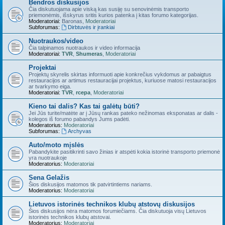
Bendros diskusijos
Čia diskutuojama apie viską kas susiję su senovinėmis transporto
priemonėmis, išskyrus sritis kurios patenka į kitas forumo kategorijas.
Moderatoriai:
Baronas
,
Moderatoriai
Subforumas:
Dirbtuvės ir įrankiai
Nuotraukos/video
Čia talpinamos nuotraukos ir video informacija
Moderatoriai:
TVR
,
Shumeras
,
Moderatoriai
Projektai
Projektų skyrelis skirtas informuoti apie konkrečius vykdomus ar pabaigtus
restauracijos ar artimus restauracijai projektus, kuriuose matosi restauracijos
ar tvarkymo eiga.
Moderatoriai:
TVR
,
rcepa
,
Moderatoriai
Kieno tai dalis? Kas tai galėtų būti?
Jei Jūs turite/matėte ar į Jūsų rankas pateko nežinomas eksponatas ar dalis -
kolegos iš forumo pabandys Jums padėti.
Moderatorius:
Moderatoriai
Subforumas:
Archyvas
Auto/moto mįslės
Pabandykite pasitikrinti savo žinias ir atspėti kokia istorinė transporto priemonė
yra nuotraukoje
Moderatorius:
Moderatoriai
Sena Gelažis
Šios diskusijos matomos tik patvirtintiems nariams.
Moderatorius:
Moderatoriai
Lietuvos istorinės technikos klubų atstovų diskusijos
Šios diskusijos nėra matomos forumiečiams. Čia diskutuoja visų Lietuvos
istorinės technikos klubų atstovai.
Moderatorius:
Moderatoriai