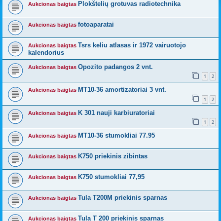
Plokštelių grotuvas radiotechnika
Aukcionas baigtas
fotoaparatai
Aukcionas baigtas
Tsrs keliu atlasas ir 1972 vairuotojo
Aukcionas baigtas
kalendorius
Opozito padangos 2 vnt.
Aukcionas baigtas
1
2
MT10-36 amortizatoriai 3 vnt.
Aukcionas baigtas
1
2
K 301 nauji karbiuratoriai
Aukcionas baigtas
1
2
MT10-36 stumokliai 77.95
Aukcionas baigtas
K750 priekinis zibintas
Aukcionas baigtas
K750 stumokliai 77,95
Aukcionas baigtas
Tula T200M priekinis sparnas
Aukcionas baigtas
Tula T 200 priekinis sparnas
Aukcionas baigtas