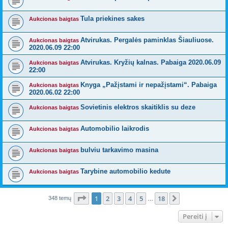
Tula priekines sakes
Aukcionas baigtas
Atvirukas. Pergalės paminklas Šiauliuose.
Aukcionas baigtas
2020.06.09 22:00
Atvirukas. Kryžių kalnas. Pabaiga 2020.06.09
Aukcionas baigtas
22:00
Knyga „Pažįstami ir nepažįstami“. Pabaiga
Aukcionas baigtas
2020.06.02 22:00
Sovietinis elektros skaitiklis su deze
Aukcionas baigtas
Automobilio laikrodis
Aukcionas baigtas
bulviu tarkavimo masina
Aukcionas baigtas
Tarybine automobilio kedute
Aukcionas baigtas
Puslapis
1
iš
18
1
2
3
4
5
18
Kitas
348 temų
…
Pereiti į