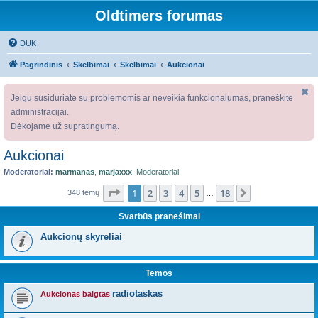
Oldtimers forumas
DUK
Pagrindinis
Skelbimai
Skelbimai
Aukcionai
Jeigu susiduriate su problemomis ar neveikia funkcionalumas, praneškite
administracijai.
Dėkojame už supratingumą.
Aukcionai
Moderatoriai:
marmanas
,
marjaxxx
,
Moderatoriai
Puslapis
1
iš
18
1
2
3
4
5
18
Kitas
348 temų
…
Svarbūs pranešimai
Aukcionų skyreliai
Temos
radiotaskas
Aukcionas baigtas